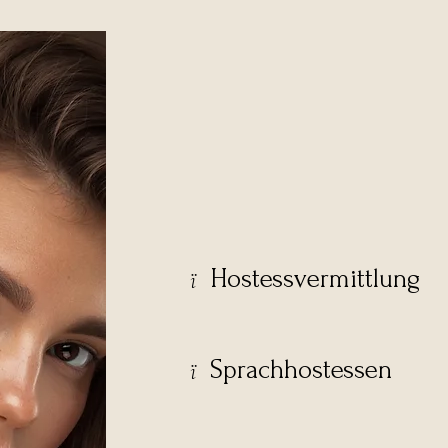
UNSERE
LE
Hostessvermittlung
​ï
Sprachhostessen
​ï