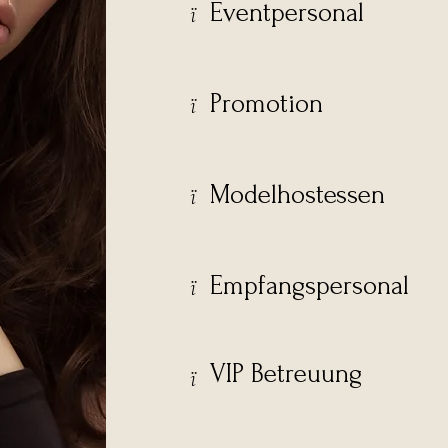
Eventpersonal
​ï
Promotion
​ï
Modelhostessen
​ï
Empfangspersonal
​ï
VIP Betreuung
​ï